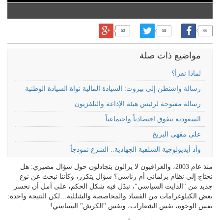
50
58
66
مواضيع ذات صلة
لماذا نقرأ؟
رسالة واشنطن إلى بيروت: السيادة المالية نواة السيادة الوطنية
رسالة مفتوحة لرئيس هيئة الإذاعة والتلفزيون
السعودية تتفوق اقتصادياً واجتماعياً
على مقهى البربخ
وأد أيديولوجية السلفية الجهادية.. الشرع نموذجاً
منذ عام 2003، والعراقيون لا يزالون يتجادلون حول سؤال مصيري: هل
نحتاج إلى نظام برلماني أم رئاسي؟ سؤال يتكرر، وكأننا نبحث عن نوع
جديد من "الدايت السياسي"، نبدّل فيه شكل الحكم، على أمل أن نخسر
بعض الكيلوغرامات من الفساد والمحاصصة والشللية…لكن النتيجة واحدة:
نفس الوجوه، نفس الشعارات، ونفس "الكرش" السياسي!