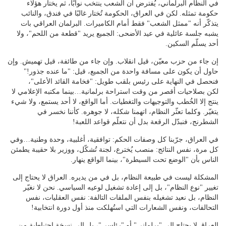
في النظام البرلماني، يُفترض أن الشعب ينتخب نوابًا، ثم يختار هؤلاء
حكومة تمثله. لكن في العراق، الحكومة تُختار غالبًا في فندق، والنائب
يتذكّر أنه "ممثل الشعب" فقط أمام الكاميرات. البرلمان العراقي بات
يشبه جلسة عائلية في عيد الأضحى: الجميع يريد "قطعة من اللحم"، ولا
أحد يسلّم السكين.
إن جاء من حزب معيّن، قيل انقلاب. وإن جاء من طائفة، قيل تهميش. وإن
حاول أن يكون على مسافة واحدة من الجميع، قيل: "ما عنده جذور!"
فنحصل في النهاية على رئيس بلقب طويل: "فخامة القائد الأعلى"،
لكن بصلاحيات أقصر من وقت استراحة برلمانية…بينما مكتبه الإعلامي لا
ينتج إلا الخُطب والتوجيهات والتغطيات. أما الواقع، لا أحد يستمع، ولا شيء
يتغيّر. وكلما تعثّر النظام، اتهمنا شكله، لا جوهره. كأننا نخسر في
الشطرنج، فنبدّل الرقعة بدل أن نتعلّم قواعد اللعبة!
في العراق، جرّبنا كل وصفات الحكم: توافقية، أغلبية، وحدة وطنية…وفي
كل مرة، نفس النتائج: منصب يُخترع، لجنة تُشكّل، ووزير بلا حقيبة يطمئن
الناس بأن "الوضع تحت السيطرة"، بينما الواقع ينهار.
المشكلة ليست في طبيعة النظام، بل في من يديره. العراق لا يحتاج إلى
تغيير "نوع النظام"، بل إلى إعادة تشغيل لوعيه السياسي. نحن لا نغيّر
النظام، بل نعيد تشغيله بنفس الملفات التالفة: نفس العقليات، نفس
التحالفات، ونفس الشعارات التي استُهلكت منذ أول دورة انتخابية!
العراق لا يحتاج إلى "برلماني" أو "رئاسي"، بل إلى نسخة احتياطية من