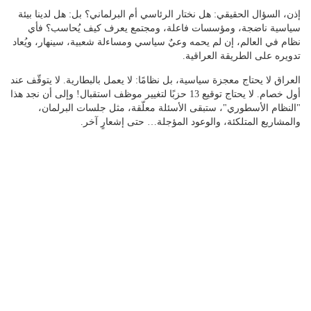
إذن، السؤال الحقيقي: هل نختار الرئاسي أم البرلماني؟ بل: هل لدينا بيئة
سياسية ناضجة، ومؤسسات فاعلة، ومجتمع يعرف كيف يُحاسب؟ فأي
نظام في العالم، إن لم يحمه وعيٌ سياسي ومساءلة شعبية، سينهار، ويُعاد
تدويره على الطريقة العراقية.
العراق لا يحتاج معجزة سياسية، بل نظامًا: لا يعمل بالبطارية. لا يتوقّف عند
أول خصام. لا يحتاج توقيع 13 حزبًا لتغيير موظف استقبال! وإلى أن نجد هذا
"النظام الأسطوري"، ستبقى الأسئلة معلّقة، مثل جلسات البرلمان،
والمشاريع المتلكئة، والوعود المؤجلة… حتى إشعارٍ آخر.