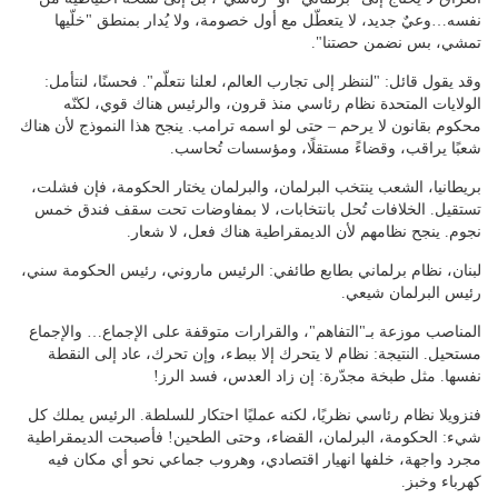
نفسه…وعيٌ جديد، لا يتعطّل مع أول خصومة، ولا يُدار بمنطق "خلّيها
تمشي، بس نضمن حصتنا".
وقد يقول قائل: "لننظر إلى تجارب العالم، لعلنا نتعلّم". فحسنًا، لنتأمل:
الولايات المتحدة نظام رئاسي منذ قرون، والرئيس هناك قوي، لكنّه
محكوم بقانون لا يرحم – حتى لو اسمه ترامب. ينجح هذا النموذج لأن هناك
شعبًا يراقب، وقضاءً مستقلًا، ومؤسسات تُحاسب.
بريطانيا، الشعب ينتخب البرلمان، والبرلمان يختار الحكومة، فإن فشلت،
تستقيل. الخلافات تُحل بانتخابات، لا بمفاوضات تحت سقف فندق خمس
نجوم. ينجح نظامهم لأن الديمقراطية هناك فعل، لا شعار.
لبنان، نظام برلماني بطابع طائفي: الرئيس ماروني، رئيس الحكومة سني،
رئيس البرلمان شيعي.
المناصب موزعة بـ"التفاهم"، والقرارات متوقفة على الإجماع… والإجماع
مستحيل. النتيجة: نظام لا يتحرك إلا ببطء، وإن تحرك، عاد إلى النقطة
نفسها. مثل طبخة مجدّرة: إن زاد العدس، فسد الرز!
فنزويلا نظام رئاسي نظريًا، لكنه عمليًا احتكار للسلطة. الرئيس يملك كل
شيء: الحكومة، البرلمان، القضاء، وحتى الطحين! فأصبحت الديمقراطية
مجرد واجهة، خلفها انهيار اقتصادي، وهروب جماعي نحو أي مكان فيه
كهرباء وخبز.