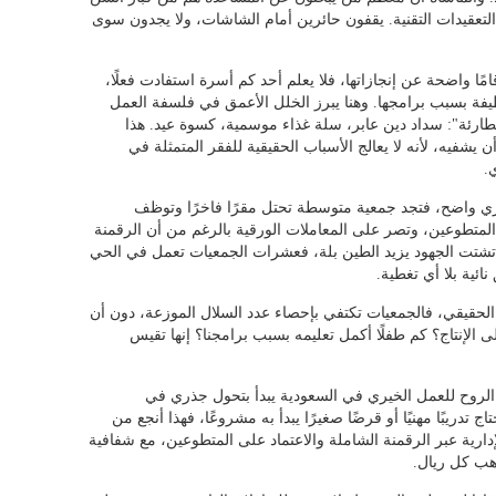
لتعقيدات التقنية. يقفون حائرين أمام الشاشات، ولا يجدون سوى
امًا واضحة عن إنجازاتها، فلا يعلم أحد كم أسرة استفادت فعلًا،
يفة بسبب برامجها. وهنا يبرز الخلل الأعمق في فلسفة العمل
الطارئة": سداد دين عابر، سلة غذاء موسمية، كسوة عيد. هذا
شفيه، لأنه لا يعالج الأسباب الحقيقية للفقر المتمثلة في
.
ري واضح، فتجد جمعية متوسطة تحتل مقرًا فاخرًا وتوظف
 المتطوعين، وتصر على المعاملات الورقية بالرغم من أن الرقمنة
تشتت الجهود يزيد الطين بلة، فعشرات الجمعيات تعمل في الحي
ائية بلا أي تغطية.
الحقيقي، فالجمعيات تكتفي بإحصاء عدد السلال الموزعة، دون أن
الإنتاج؟ كم طفلًا أكمل تعليمه بسبب برامجنا؟ إنها تقيس
ة الروح للعمل الخيري في السعودية يبدأ بتحول جذري في
 تدريبًا مهنيًا أو قرضًا صغيرًا يبدأ به مشروعًا، فهذا أنجع من
إدارية عبر الرقمنة الشاملة والاعتماد على المتطوعين، مع شفافية
هب كل ريال.