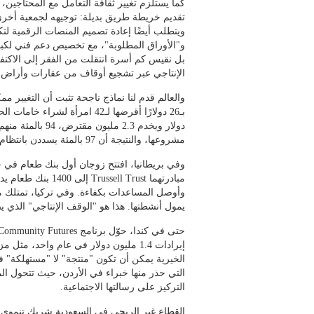
كما يستلزم تغيير ثقافة التعامل مع المحتاجين،
تقديم خريطة طريق بديلة: توجيهه لجمعية أخرى
ويتطلب أيضًا إعادة تصميم المنصات الرقمية لتك
و"الأوراق المطلوبة"، مع تخصيص دعم فني لكبار
بل نقيس كم أسرة انتقلت من الفقر إلى الاكتفا
الإنتاجي عبر تشجيع أوقاف من عقارات وأراض 
والعالم قدم لنا نماذج ناجحة تثبت أن التغيير م
دولار ويخدم 2.3 
مشروعها، والنتيجة أن 97 بالمئة يسددن بانتظام. حصل على جائزة نوبل للسلام 2006.
يمول أنشطتها. هذا هو "الوقف الإنتاجي" الذي 
إيرادات 1.4 مليون دولار في عام واحد، 
التي حذر منها خبراء في الأردن، حيث تتحول ال
التركيز على رسالتها الاجتماعية.