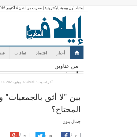
إمتداد أول يومية إليكترونية | صدرت من لندن 4 أكتوبر 2016
أخبار
اقتصاد
ثقافات
فضا
من عناوين
اليوم:
: آخر تحديث
GMT الثلاثاء 02 يونيو 2026 21:06
بين "لا أثق بالجمعيات" و
المحتاج؟
جمال بنون
22
20
21