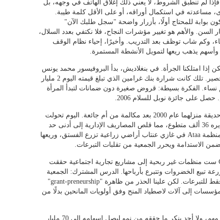
 فإذا لم تنطبق الشروط، لا يعني ذلك إغلاق الهاتف في وجهه، بل
، مساعدته في استكمال أوراقه، أو على الأقل كلمة طيبة.
ون بوابة للمحتاج أولًا، بأزرار واضحة "سجل طلبك الآن"
 السن. والأهم هو تغيير مؤشرات النجاح، فلا نكتفي بعدد السلال،
ء، وكم شاب توظف بعد التدريب. وأخيرًا، إحياء نظام الوقف
وأسهم يذهب ريعها لتمويل الأنشطة المستمرة.
مكن إذا امتلكنا الجرأة. في بنغلاديش، بدأ البروفيسور محمد يونس
بـ26 دولارًا أقرضها لـ42 امرأة لشراء خامات الحصير. تلك كانت شرارة بنك غرامين الذي تبلغ قيمته اليوم 2 مليار
مليون مقترض، 94 بالمئة منهم نساء. الفكرة بسيطة: قروض صغيرة دون ضمانات لتبدأ المرأة
وفي بريطانيا، افتتح زوجان أول بنك طعام في حديقة منزلهما عام 2000 بعد مكالمة من أم جائعة. اليوم تحولت
مبادرتهما Trussell Trust إلى 1400 بنك طعام يديره 36 ألف متطوع، مما قلص المصاريف الإدارية إلى أدنى حد
وأوصل المساعدات بكفاءة. وفي تركيا، تمتلك منظمة Ataa في غازي عنتاب أراضي زراعية تزرع الفستق، وريعها
يضمن الاستدامة ويحرر الجمعية من تقلبات التبرعات.
حتى في كندا، حوّل برنامج Community Futures ست منظمات غير ربحية إلى مشاريع تجارية اجتماعية حققت
مثل مزرعة تبيع الخضروات وتتبرع بأرباحها. الدرس المشترك: الجمعية
الخيرية يمكن أن تكون "منتجة" لا "مستهلكة" فقط للتبرعات. لكن علينا الحذر من ظاهرة "grant-preneurship"
مؤسسات إلى آلات لاصطياد المنح وفق أولويات المانحين بدلًا من
القطاع غير الربحي في السعودية شريك تنموي مهم، ولا أحد ينكر ما حققه من نمو ليصل إسهامه إلى 70 مليار