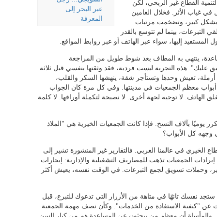
تنمية القطاع غير الربحي، لكن
عبر البحر إلى
في غياب الأثر. فخلال العامين
المعرفة
ت بشكل كبير، وتضخمت مرتبات
 التبرعات، بينما لم تتوسع بالقدر
لمستفيد إليها، سواء عبر الهاتف أو عبر روابط المواقع.
ساعدة، ينتهي به المطاف بعد شوط طويل من المراجعة
ق عليك". هذه التجربة ليست فردية، فقد وثقتها بنفسي قبل ثلاثة
أرملة، تعيش وحدها وتستأجر شقة، ينهشها السكر والقلب،
ت أبواب معظم الجمعيات في مدينتها. وفي كل مرة كان الجواب
لق الهاتف. لا توجيه لجهة أخرى. لا نصيحة لتكملة أوراقها. لا كلمة
تكرر يوميًا بآلاف النسخ. فإذا كانت الجمعيات الخيرية هي "الملاذ
ي وجهه كل الأبواب؟
ع الخيري في عالمنا العربي. فالتقارير غير المنشورة تشير إلى
بين 30 بالمئة إلى 40 بالمئة من إيرادات الجمعيات تذهب للمصاريف التشغيلية والإدارية: إيجارات
ر، وحملات تسويق لجمع التبرعات. في الوقت نفسه، يعيش أكثر
 ستجد نفسك تائهًا في متاهة من الأزرار التي تدعوك للتبرع، قبل
ث عن "كيفية الاستفادة من الخدمات". وكأن نصف مهمة الجمعية
ط. والمأساة أن معظم من يبحثون عن المساعدة هم من كبار السن