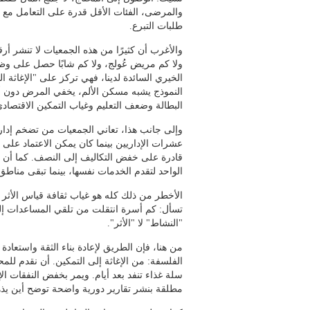
والمرضى، الفئات الأقل قدرة على التعامل مع ا
طلبات التبرع.
والأغرب أن كثيرًا من هذه الجمعيات لا تنشر أرق
ولا كم مريض عُولج، ولا كم شابًا حصل على وظ
الخيري السائدة لدينا، فهي تركز على "الإغاثة 
النموذج يشبه مسكن الألم، يخفي المرض دون أن ي
البطالة وضعف التعليم وغياب التمكين الاقتصادي
وإلى جانب هذا، تعاني الجمعيات من تضخم إدا
عشرات الإداريين بينما كان يمكن الاعتماد على
قادرة على خفض التكاليف إلى النصف. كما أن 
الواحد لتقدم الخدمات نفسها، بينما تبقى مناطق ن
الأخطر من ذلك كله هو غياب ثقافة قياس الأثر 
تسأل: كم أسرة انتقلت من تلقي المساعدات إلى 
"النشاط" لا "الأثر".
من هنا، فإن الطريق لإعادة بناء الثقة واستعاد
الفلسفة: من الإغاثة إلى التمكين. أن نقدم للمحتاج
سلة غذاء تنفد بعد أيام. ويمر بخفض النفقات ال
مطلقة بنشر تقارير دورية واضحة توضح أين يذ