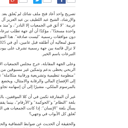
تصريح واحد أعاد فتح ملف شائك لم يُغلق بعد. 
والإرشاد، الشيخ عبد اللطيف بن عبد العزيز آل ا
عربية: "لا أثق في الجمعيات إلا النادر"، و"منذ 
واحدة مسجدًا"، مؤكدًا أن أي جهة تطلب تبرعا
دون موافقات رسمية "ليست صادقة". هذا الموق
لا تزال قائمة بين جهة رسمية تشرف على بيوت 
التبرعات باسم الخير.
وعلى الجهة المقابلة، خرج مجلس الجمعيات الأهل
الربحي يحظى بدعم وتمكين غير مسبوقين من ال
"منظومة تنظيمية وتشريعية ورقابية متكاملة" ت
إلى الإفصاح المالي والرقابة والامتثال، ويخضع 
بالمرسوم الملكي، مشيرًا إلى أن إسهامه تجاوز 70 مليار ريال في الناتج المحل
غير أن المفارقة تكمن في أن كلا الموقفين، بالر
بلغة "النظام" و"الحوكمة" و"الأرقام"، بينما ي
يسأل بلغة "الإنسان": إذا كانت الجمعيات هي المل
تُغلق كل الأبواب في وجهي؟
والحقيقة أن الحديث عن ضوابط الشفافية والحوكم