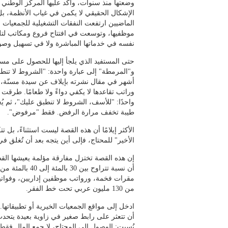
وضعتها منذ سنوات، وأكد عليها المركز الوطني ل
الإشكال الحقيقي لا يكمن في غياب الأنظمة، بل 
الماضيين ارتفعت النفقات التشغيلية للجمعيا
موظفيها، وتوسعت في افتتاح فروع ومكاتب لتلقي
نفسه في خدماتها المباشرة ولا في تسهيل وصول ا
حتى المستفيد الذي يلجأ إليها للحصول على م
و"المرمطة" إلى عبارة واحدة: "الشروط لا تنطب
أشهر في مقال نشرته بإيلاف عن سيدة مسنّة، 
وراتب تقاعدها لا يكفي دواءً ولا طعامًا. طرق
واحدًا: "للأسف، الشروط لا تنطبق عليك"، ثم يُغ
طيبة تخفف مرارة الرفض. فقط "مرفوض".
الأكثر إيلامًا أن هذه القصة ليست استثناءً، بل ت
الأخير" للمحتاج، فإلى أين يتجه بعد أن تُغلق ف
إن هذه القصة تختزل مفارقة مؤلمة يعيشها القطا
أن نسبة تتراوح 
مقرات فخمة، ورواتب موظفين إداريين، وفواتي
من 130 مليون عربي تحت خط الفقر.
ادخل إلى مواقع الجمعيات الخيرية أو تطبيقاتها.
أن تتعثر على رابط صغير في زاوية بعيدة يتحد
نُسيت: الوصول إلى المحتاج، لا جمع المال فق