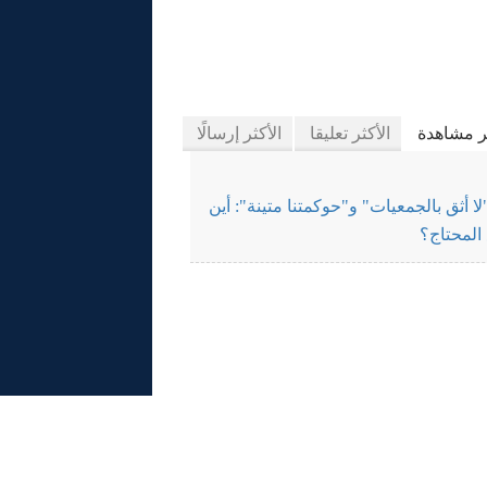
َّاب إيلاف
ثر مشاهدة
الأكثر تعليقا
الأكثر إرسالًا
لا أثق بالجمعيات" و"حوكمتنا متينة": أين
المحتاج؟