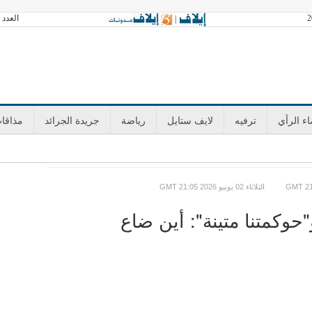
العدد 3601 الخميس 06 أغسطس 2026 آخر تحديث GMT 02:00
|
ء الرأي
ترفيه
لايف ستايل
رياضة
جريدة الجرائد
مذاقا
GMT الثلاثاء 02 يونيو 2026 21:05
"حوكمتنا متينة": أين ضاع