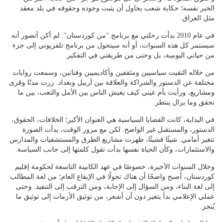
الخبر نفسه؛ حكاية شعب يحاول أن يثبت وجوده وحقوقه في بلد معقد
مثل العراق.
في عام 2010 بدأت رحلتي مع برنامج "من كوردستان". لم أكن أتصور أنه
سيستمر كل هذه السنوات، أو أنه سيتحول من برنامج تلفزيوني إلى جزء
من حياتي اليومية، بل وحتى من طريقتي في التفكير.
من خلاله التقيت سياسيين ومثقفين وأكاديميين وفنانين، وسمعت روايات
مختلفة عن الدستور والشراكة والعلاقة بين أربيل وبغداد. زرت مدنًا وقرى
ومشاريع، ورأيت بأم عيني كيف يعيش الناس بين الأمل والتعب، بين ما
تحقق وما يزال ينتظر.
في البداية، كانت القضايا السياسية هي العنوان الأكبر؛ الخلافات، الحقوق،
الدستور، والمستقبل غير الواضح. لكن مع مرور الوقت، بدأت الصورة
تتغير أمامي. شيئًا فشيئًا، ظهرت مشاريع الطرق والمستشفيات والمدارس
والاستثمارات، وكأن الحياة نفسها بدأت تقول كلمتها إلى جانب السياسة.
وخلال السنوات الأخيرة، خصوصًا في عهد الكابينة التاسعة لحكومة إقليم
كوردستان، أصبح واضحًا أن هناك تحولًا في الإيقاع العام؛ من لغة المطالب
إلى لغة البناء، ومن السؤال إلى الإجابة، ومن الترقب إلى التنفيذ. وحتى
عملي الإعلامي بدأ يتغير دون أن أشعر، من توثيق الأزمات إلى توثيق ما
يُنجز.