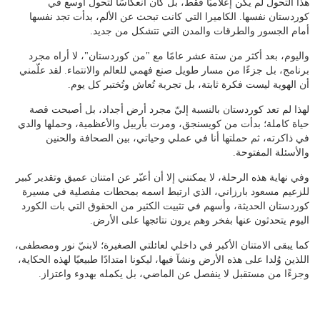
هذا التحول لم يكن إعلاميًا فقط، بل كان انعكاسًا لتحول أوسع في
كوردستان نفسها. الكاميرا التي كانت تبحث عن الألم، بدأت تجد نفسها
أمام الجسور والطرقات والمدن التي تتشكل من جديد.
واليوم، بعد أكثر من ستة عشر عامًا مع "من كوردستان"، لا أراه مجرد
برنامج، بل جزءًا من مسار طويل صنع فهمي للعالم والانتماء. لقد علّمني
أن الهوية ليست فكرة ثابتة، بل تجربة تُعاش وتُختبر كل يوم.
لهذا لم تعد كوردستان بالنسبة إليّ مجرد أرض أجداد، بل أصبحت قصة
حياة كاملة؛ بدأت من كويسنجق، ومرت بأربيل والأعظمية، وحملها والدي
في ذاكرته، ثم حملتها أنا في عملي وحياتي، بين الصحافة والحنين
والأسئلة المفتوحة.
وفي نهاية هذه الرحلة، لا يمكنني إلا أن أعبّر عن امتنان عميق وتقدير كبير
للزعيم مسعود بارزاني، الذي ارتبط اسمه بمحطات مفصلية في مسيرة
كوردستان الحديثة، وأسهم في تثبيت الكثير من الحقوق التي بات الكورد
اليوم يتحدثون عنها بفخر وهم يرون نتائجها على الأرض.
كما يبقى الامتنان الأكبر في داخلي لعائلتي الصغيرة؛ لابنيّ نور ومصطفى،
اللذين وُلدا على هذه الأرض ونشآ فيها، ليكونا امتدادًا طبيعيًا لهذه الحكاية،
وجزءًا من مستقبل لا ينفصل عن الماضي، بل يكمله بهدوء واعتزاز.