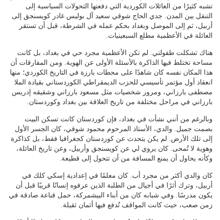
تشبه كثيرًا من العائلات الكوردية التي دفعتها التحولات السياسية إلى
التنقل بين المدن. جدي الحاج شوقي سعيد آل بوليس غادر كويسنجق إلى
أربيل، ثم إلى الموصل وبغداد بحكم عمله في الشرطة، قبل أن تستقر
العائلة في الأعظمية مطلع السبعينيات.
هناك تشكلت طفولتي. لم تكن الأعظمية مجرد حي في بغداد، بل كانت
مساحة تختلط فيها الذاكرة بالأسئلة الأولى عن الهوية. ومن المفارقات أن
هذا المكان نفسه كان شاهدًا على محطات بارزة في التاريخ الكوردي؛ منها
انعقاد أول مؤتمر تأسيسي للحزب الديمقراطي الكوردستاني بقيادة الملا
مصطفى بارزاني، ومرور شخصيات مثل مسعود بارزاني وشقيقه إدريس
بارزاني في مراحل مختلفة من تاريخ العلاقة بين بغداد وكوردستان.
وبالرغم من أنني نشأت في بغداد، فإن كوردستان كانت تسكن البيت
بصمت جميل. والدي، الأستاذ المرحوم محمود شوقي، كان الجسر الأول
إلى تلك الأرض. لم يكن يتحدث عن كوردستان كجغرافيا فقط، بل كذاكرة
وهوية لا تُمحى. كان يروي لي عن كويسنجق وأربيل، وعن تاريخ العائلة،
وكأنه يحاول أن يمنع المسافة من أن تتحول إلى قطيعة.
كان والدي أكثر من مجرد أب. كان معلمًا في إعدادية إسكي كلك في
أربيل، وترك أثرًا في أجيال من الطلبة الذين عرفوه إنسانًا قريبًا قبل أن
يكون مدرسًا. وفي شبابه كان من أبناء البيشمركة، حمل قناعة صادقة في
زمن صعب، حيث كانت المواقف تُدفع فيها أثمان ثقيلة.