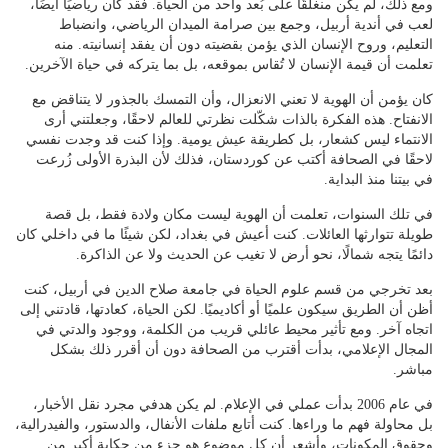
ومع ذلك، لم يكن منغلقًا على بُعد واحد من الحياة. فقد كان رياضيًا أيضًا،
لعب في أندية أربيل، وجمع بين صرامة الميدان الرياضي، وانضباط
التعليم، وروح الإنسان الذي يؤمن بقضيته دون أن يفقد إنسانيته. منه
تعلمت أن قيمة الإنسان لا تُقاس بموقعه، بل بما يتركه في حياة الآخرين.
كان يؤمن أن الهوية لا تعني الانعزال، وأن التمسك بالجذور لا يتناقض مع
الانفتاح. هذه الفكرة بالذات شكّلت نظرتي للعالم لاحقًا، وجعلتني أرى
الانتماء ليس كشعار، بل كطريقة عيش يومية. وإذا كنت قد وجدت نفسي
لاحقًا في الصحافة أكتب عن كوردستان، فذلك لأن البذرة الأولى زُرعت
في بيتنا منذ البداية.
في تلك السنوات، تعلمت أن الهوية ليست مكان ولادة فقط، بل قصة
طويلة تتوارثها العائلات. كنت أعيش في بغداد، لكن شيئًا ما في داخلي كان
دائمًا يتجه شمالًا، نحو أرض لا تغيب عن الحديث ولا عن الذاكرة.
بعد تخرجي من قسم علوم الحياة في جامعة صلاح الدين في أربيل، كنت
أظن أن الطريق سيكون علميًا أو أكاديميًا. لكن الحياة، كعادتها، قادتني إلى
اتجاه آخر. ومع تأثير محيط عائلي قريب من الكلمة، ووجود والدتي في
المجال الإعلامي، بدأت أقترب من الصحافة دون أن أقرر ذلك بشكل
مباشر.
في عام 2006 بدأت عملي في الإعلام. لم يكن هدفي مجرد نقل الأخبار،
بل محاولة فهم ما وراءها. كنت أتابع ملفات الأنفال، والدستور، والفيدرالية،
وحقوق المكونات، وأشعر أن كل موضوع هو جزء من حكاية أكبر من