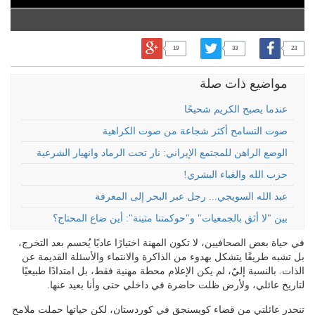
19
33
23
مواضيع ذات صلة
عندما يصبح الكريم شحيحًا
صوت التسامح أكثر شجاعة من صوت الكراهية
الوضع الراهن للمجتمع الإيراني: نار تحت الرماد وانهيار الشرعية
حزب الله والغباء البشري!
عبد الله السويجي... رجل عبر البحر إلى المعرفة
بين "لا أثق بالجمعيات" و"حوكمتنا متينة": أين ضاع المحتاج؟
في حياة بعض الصحافيين، لا تكون المهنة اختيارًا عاديًا يُحسم بعد التخرج،
بل تشبه طريقًا يتشكل بهدوء من الذاكرة والانتماء والأسئلة القديمة عن
الذات. بالنسبة إليّ، لم يكن الإعلام محطة مهنية فقط، بل امتدادًا طبيعيًا
لتاريخ عائلي، ولأرض ظلت حاضرة في داخلي حتى وأنا بعيد عنها.
تنحدر عائلتي من قضاء كويسنجق في كوردستان، لكن حياتها حملت ملامح