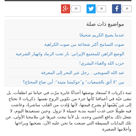
29
38
26
مواضيع ذات صلة
عندما يصبح الكريم شحيحًا
صوت التسامح أكثر شجاعة من صوت الكراهية
الوضع الراهن للمجتمع الإيراني: نار تحت الرماد وانهيار الشرعية
حزب الله والغباء البشري!
عبد الله السويجي... رجل عبر البحر إلى المعرفة
بين "لا أثق بالجمعيات" و"حوكمتنا متينة": أين ضاع المحتاج؟
ثمة ذكريات لا تُستعاد بوصفها أحداثًا عابرة مرّت في حياتنا ثم انطفأت، بل
تبقى حيّة في أعماقنا كأنها جزء من تكوين الروح نفسها. ذكريات لا تحتاج
إلى مَن يُقيّمها أو يشرح قيمتها، لأنها وُلدت من القلب مباشرةً، وعاشت
فيه طويلًا حتى غدت أشبه بندبة جميلة لا تزول. وحين نستعيدها اليوم، لا
نفعل ذلك بدافع الحنين وحده، بل لأننا نبحث عبرها عن ملامحنا الأولى، عن
تلك البدايات البسيطة التي صنعت ما نحن عليه الآن، بصخبها وبراءتها
وأحلامها الصغيرة.