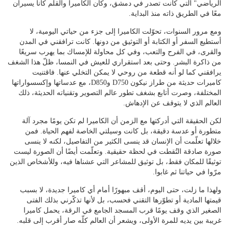
الرياضي" التي كانت تصدر في دمشق، وكأن الكاميرا والقلم كانا يسيران
معًا في الطريق ذاته منذ البداية.
ومع مرور السنوات، تحوّلت الكاميرا إلى جزء من حياتي اليومية، لا
أستطيع السفر أو الكتابة أو التوثيق من دونها. كانت ترافقني في المدن
والقرى، في الفرح والتعب، وفي كل محاولة للإمساك بما يهرب سريعًا
من ذاكرة البشر. وحتى بعد استقراري للعيش في النمسا، ظلّ هذا الشغف
يرافقني كما لو أنه قطعة من روحي لا يمكن التخلي عنها. فاقتنيت
كاميرات حديثة من طراز نيكون D750 وD850، مع عدساتها وإكسسواراتها
المختلفة، وصرت أتابع بشغف تطور عالم التصوير وتقنياته الحديثة، ذلك
العالم الذي لا يتوقف عن الإدهاش.
لكن الحقيقة التي أدركتها مع الزمن أن الكاميرا لم تكن يومًا مجرد آلة
متطورة أو عدسة دقيقة، بل كانت وسيلتي الخاصة لفهم الحياة. فمن
خلالها تعلّمت أن الإنسان قد ينسى الكثير من التفاصيل، لكنه لا ينسى
صورة صادقة التُقطت في لحظة حقيقية. وتعلّمت أيضًا أن الصورة ليست
توثيقًا للمكان فقط، بل توثيق للمشاعر التي عشناها فيه، وللأشخاص الذين
مرّوا في حياتنا ثم غابوا.
ولهذا ما زلت، حتى اليوم، أقف مبهورًا أمام أي كاميرا جديدة، لا بسبب
قيمتها المادية أو تطوّرها التقني فحسب، بل لأنها تذكّرني بذلك الفتى
الصغير الذي وقف يومًا قرب المسجد الجامع في الرقة، يحمل كاميرا
غريبة بين يديه للمرة الأولى، ويشعر أن العالم كلّه صار أقرب إلى قلبه.