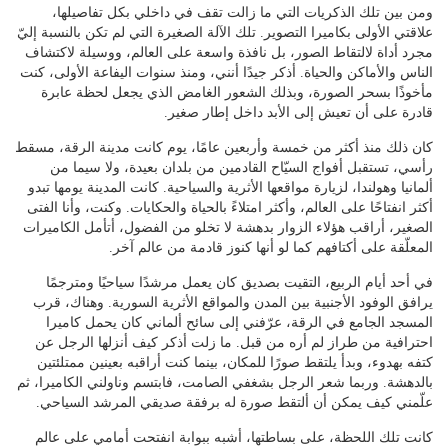
ومن بين تلك الذكريات التي ما زالت تقف في داخلي بكل تفاصيلها،
علاقتي الأولى بكاميرا التصوير. تلك الآلة الصغيرة التي لم تكن بالنسبة إليّ
مجرد أداة لالتقاط الصور، بل نافذة واسعة على العالم، ووسيلة لاكتشاف
الناس والأماكن والحياة. أذكر جيدًا أنني، ومنذ سنوات اليفاعة الأولى، كنت
مأخوذًا بسحر الصورة، وبذلك الشعور الغامض الذي يجعل لحظة عابرة
قادرة على أن تعيش إلى الأبد داخل إطار صغير.
كان ذلك منذ أكثر من خمسة وأربعين عامًا، يوم كانت مدينة الرقة، مسقط
رأسي، تستقبل أفواج السيّاح القادمين من بلدان بعيدة، ولا سيما من
ألمانيا وهولندا، لزيارة مواقعها الأثرية والسياحية. كانت المدينة يومها تبدو
أكثر انفتاحًا على العالم، وأكثر امتلاءً بالحياة والحكايات. وكنت، وأنا الفتى
الصغير، أراقب هؤلاء الزوار بدهشة لا تخلو من الفضول، أتأمل الكاميرات
المعلّقة على أكتافهم كما لو أنها كنوز قادمة من عالم آخر.
في أحد أيام الربيع، التقيت بصديق كان يعمل مرشدًا سياحيًا ومترجمًا
يرافق الوفود الأجنبية بين المدن والمواقع الأثرية السورية. وهناك، قرب
المسجد الجامع في الرقة، عرّفني إلى سائح ألماني كان يحمل كاميرا
احترافية من طراز لم أره من قبل. ما زلت أذكر كيف أنزلها الرجل عن
كتفه بهدوء، وبدأ يلتقط صورًا للمكان، بينما كنت أراقبه بعينين ممتلئتين
بالدهشة. وربما شعر الرجل بشغفي الصامت، فابتسم وناولني الكاميرا، ثم
علّمني كيف يمكن أن ألتقط صورة له برفقة صديقي المرشد السياحي.
كانت تلك اللحظة، على بساطتها، أشبه ببوابة انفتحت أمامي على عالم