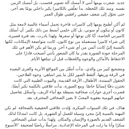
جديد. شعرت يومها أنني لا أمسك آلة تصوير فحسب، بل أمسك الزمن
نفسه. ومنذ تلك اللحظة، بدأ تعلّقي بالكاميرا يكبر داخلي يومًا بعد آخر،
حتى تحوّل إلى شغف حقيقي رافقني طوال العمر.
لم أكن أطمح يومها إلى كاميرات فاخرة تحمل أسماء عالمية لامعة مثل
كانون أو نيكون أو سوني، بل كان حلمي أبسط من ذلك بكثير: أن أمتلك
كاميرتي الخاصة، أيًا كان نوعها أو سعرها. ولهذا بادرت، بعد فترة قصيرة،
إلى شراء كاميرا مستعملة من نوع كانون، كانت متواضعة الإمكانات، لكنها
بالنسبة إليّ كانت أثمن من أي شيء آخر. وربما لم يكن الأهم في تلك
المرحلة جودة الصورة بقدر ما كان الشعور بأنني أصبحت قادرًا على
الاحتفاظ بالأماكن والوجوه واللحظات قبل أن تبتلعها الأيام.
وبتشجيع كبير من والدي، بدأت أتنقّل بين المواقع الأثرية والقرى البعيدة
في الرقة وريفها، ألتقط الصور لكل ما يثير انتباهي: وجوه الفلاحين،
الحقول الممتدة، الأطفال، الأزقة القديمة، والبيوت الطينية التي كانت
تختزن دفئًا إنسانيًا خاصًا. ومع الصورة، بدأت علاقتي بالكلمة تكبر أيضًا،
فصرت أجري حوارات صحافية بسيطة مع أبناء الريف، وأسجّل تفاصيل
حياتهم اليومية بعفوية المحبّ لا بعين الصحافي المحترف بعد.
هناك، في تلك السنوات المبكرة، وُلدت علاقتي الحقيقية بالصحافة. لم تكن
المهنة بالنسبة إليّ مجرد وسيلة للعمل أو الشهرة، بل كانت امتدادًا لذلك
الشغف القديم بالصورة والإنسان والمكان. ولهذا بدأت عملي الصحافي
مبكرًا وأنا ما زلت في المرحلة الإعدادية، مراسلًا رياضيًا لصحيفة "الأسبوع