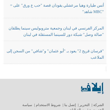
أنس طيارة وهيا مرعشلي يقودان قصة "حب ع ورق" على =
"MBC شاهد"
المركز الفرنسي في لبنان وجمعية متروبوليس سينما يطلقان
"صالة وصل" شبكة دور للسينما المستقلة في لبنان
"فرسان قريح 2" يعود بـ "أبو عثمان" و"شافي" من السجن إلى
الملاعب
الشركة
|
التحرير
|
إتصل بنا
|
شروط الاستخدام
|
سياسة
الخصوصية
|
رسالة الناشر