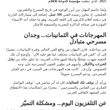
2025
، الذي تنظمه
مؤسسة الدوحة للأفلام
.
ويُعدّ جاسم النبهان من أبرز الوجوه في تاريخ المسرح والتلفزيون
الخليجي، إذ تجاوز رصيده الفني
300 عمل
، إضافة إلى مشاركاته البارزة
في دبلجة أفلام الكرتون إلى اللغة العربية، وهو ما جعله أحد الأسماء
المؤثرة في صياغة الذاكرة البصرية والسمعية للأجيال.
المهرجانات في الثمانينات... وجدان
مسرحي متبادل
في مداخلته، قارن النبهان بين واقع الفن الحالي وفترة الثمانينات، مشيرًا
إلى أن "الفن في الثمانينات مختلف عما هو عليه الآن". وأوضح أن تلك
الحقبة شهدت نشاطًا واسعًا للمهرجانات العربية، ما خلق حالة من
تبادل
الخبرات والأفكار
، وأسهم في تطوير الفنون المسرحية على وجه
الخصوص. وأردف: "كانت هذه المهرجانات هي السبب في دعم الفنان
المسرحي، ودعم المسرح عمومًا".
ورأى أن
توقف تلك الفعاليات
كان له أثر مباشر في "توقف التواصل
الفكري بين الفنانين والمسرحيين"، محذرًا من انعكاسات هذا الانقطاع
على المشهد الثقافي العربي.
عن التلفزيون اليوم... ومشكلة التميّز