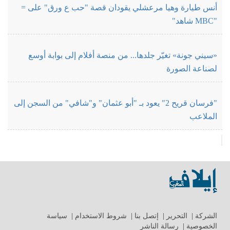
أنس طيارة وهيا مرعشلي يقودان قصة "حب ع ورق" على =
"MBC شاهد"
«سيني جونة» تغيّر جلدها... من منصة أفلام إلى بوابة أوسع
لصناعة الصورة
"فرسان قريح 2" يعود بـ "أبو عثمان" و"شافي" من السجن إلى
الملاعب
الشركة
|
التحرير
|
إتصل بنا
|
شروط الاستخدام
|
سياسة
الخصوصية
|
رسالة الناشر