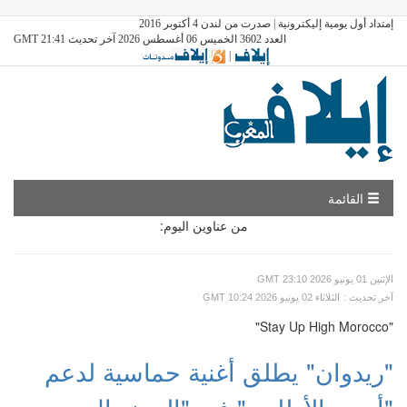
إمتداد أول يومية إليكترونية | صدرت من لندن 4 أكتوبر 2016
العدد 3602 الخميس 06 أغسطس 2026 آخر تحديث GMT 21:41
|
القائمة
من عناوين اليوم:
GMT الإثنين 01 يونيو 2026 23:10
: آخر تحديث
GMT الثلاثاء 02 يونيو 2026 10:24
"Stay Up High Morocco"
"ريدوان" يطلق أغنية حماسية لدعم