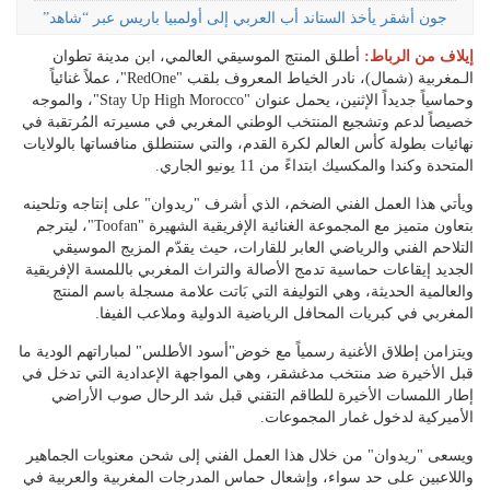
جون أشقر يأخذ الستاند أب العربي إلى أولمبيا باريس عبر “شاهد”
إيلاف من الرباط
:
أطلق المنتج الموسيقي العالمي، ابن مدينة تطوان
الـمغربية (شمال)، نادر الخياط المعروف بلقب "RedOne"، عملاً غنائياً
وحماسياً جديداً الإثنين، يحمل عنوان "Stay Up High Morocco"، والموجه
خصيصاً لدعم وتشجيع المنتخب الوطني المغربي في مسيرته المُرتقبة في
نهائيات بطولة كأس العالم لكرة القدم، والتي ستنطلق منافساتها بالولايات
المتحدة وكندا والمكسيك ابتداءً من 11 يونيو الجاري.
ويأتي هذا العمل الفني الضخم، الذي أشرف "ريدوان" على إنتاجه وتلحينه
بتعاون متميز مع المجموعة الغنائية الإفريقية الشهيرة "Toofan"، ليترجم
التلاحم الفني والرياضي العابر للقارات، حيث يقدّم المزيج الموسيقي
الجديد إيقاعات حماسية تدمج الأصالة والتراث المغربي باللمسة الإفريقية
والعالمية الحديثة، وهي التوليفة التي بَاتت علامة مسجلة باسم المنتج
المغربي في كبريات المحافل الرياضية الدولية وملاعب الفيفا.
ويتزامن إطلاق الأغنية رسمياً مع خوض"أسود الأطلس" لمباراتهم الودية ما
قبل الأخيرة ضد منتخب مدغشقر، وهي المواجهة الإعدادية التي تدخل في
إطار اللمسات الأخيرة للطاقم التقني قبل شد الرحال صوب الأراضي
الأميركية لدخول غمار المجموعات.
ويسعى "ريدوان" من خلال هذا العمل الفني إلى شحن معنويات الجماهير
واللاعبين على حد سواء، وإشعال حماس المدرجات المغربية والعربية في