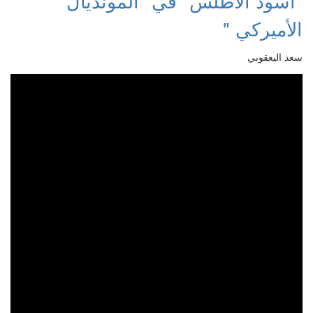
"أسود الأطلس" في "المونديال
الأميركي "
سعد اليعقوبي