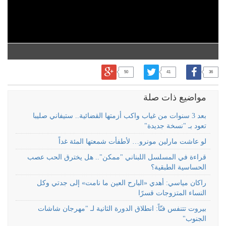
50
41
36
مواضيع ذات صلة
بعد 3 سنوات من غياب واكب أزمتها القضائية.. ستيفاني صليبا
تعود بـ "نسخة جديدة"
لو عاشت مارلين مونرو… لأطفأت شمعتها المئة غداً
قراءة في المسلسل اللبناني "ممكن".. هل يخترق الحب عصب
الحساسية الطبقية؟
راكان مياسي: أهدي «البارح العين ما نامت» إلى جدتي وكل
النساء المتزوجات قسرًا
بيروت تتنفس فنّاً: انطلاق الدورة الثانية لـ "مهرجان شاشات
الجنوب"