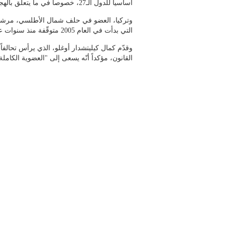
أساسياً للدول الـ27، خصوصاً في ما يتعلق بالهجرة.
وتركيا، العضو في حلف شمال الأطلسي، مرشح ر
التي بدأت في العام 2005 متوقّفة منذ سنوات عدة.
وقدّم كمال كيليتشدار أوغلو، الذي يرأس تحالفا
القانون، مؤكداً أنّه يسعى إلى "العضوية الكاملة