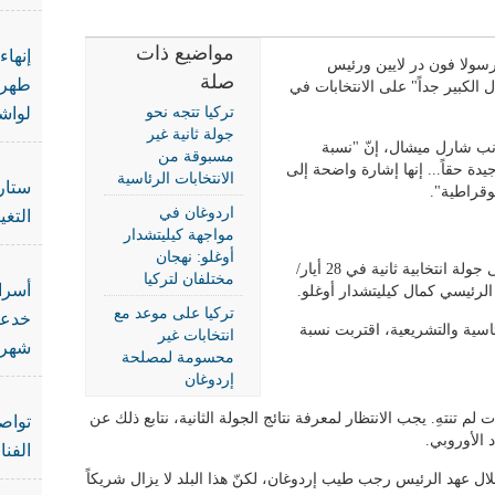
مواضيع ذات
إنهاء
سولا فون در لايين ورئيس
صلة
طهرا
 الكبير جداً" على الانتخابات في
تركيا تتجه نحو
لواش
جولة ثانية غير
ب شارل ميشال، إنّ "نسبة
مسبوقة من
يدة حقاً... إنها إشارة واضحة إلى
الانتخابات الرئاسية
ستار
وقراطية".
اردوغان في
التغي
مواجهة كيليتشدار
أوغلو: نهجان
وتتجه تركيا الإثنين للمرة الأولى في تاريخها، إلى جولة انتخابية ثانية في 28 أيار/
مختلفان لتركيا
أسرا
رئيسي كمال كيليتشدار أوغلو.
تركيا على موعد مع
خدعت
لرئاسية والتشريعية، اقتربت نسبة
انتخابات غير
شهرة
محسومة لمصلحة
إردوغان
لم تنتهِ. يجب الانتظار لمعرفة نتائج الجولة الثانية، نتابع ذلك عن
تواص
 الأوروبي.
الفنا
لال عهد الرئيس رجب طيب إردوغان، لكنّ هذا البلد لا يزال شريكاً