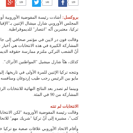
128
146
129
بروكسل:
أشادت رئيسة المفوضية الأوروبية أور
المجلس الأوروبي شارل ميشال الإثنين بـ"الإقبال
تركيا، معتبرين أنّه "انتصار" للديموقراطية.
وقالت فون در لايين في مؤتمر صحافي إلى جان
المشاركة الكبيرة في هذه الانتخابات هي أخبار ج
أنّ الشعب التركي ملتزم ممارسة حقوقه الديم
كذلك، هنّأ شارل ميشيل "المواطنين الأتراك".
مايو بين الرئيس رجب طيب إردوغان ومنافسه ال
وبينما لم تصدر بعد النتائج النهائية للانتخابات ا
المشاركة من 90 في المئة.
الانتخابات لم تنته
وقالت رئيسة المفوضية الأوروبية "لكن الانتخابات 
كثب"، مشيرة إلى أنّ تركيا "شريك مهم" للاتحاد
وأقام الاتحاد الأوروبي علاقات صعبة مع تركيا خ