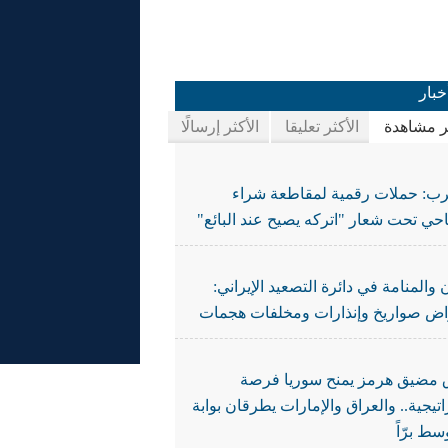
خبار
ثر مشاهدة
الأكثر تعليقا
الأكثر إرسالًا
رب: حملات رقمية لمقاطعة شراء
حي تحت شعار "اتركه يصيح عند البائع"
 والمنامة في دائرة التصعيد الإيراني:
اض صواريخ وإنذارات ومخلفات هجمات
ق مضيق هرمز يمنح سوريا فرصة
تيجية.. والعراق والإمارات يطرقان بوابة
سط برّاً