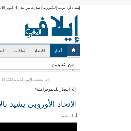
إمتداد أول يومية إليكترونية | صدرت من لندن 4 أكتوبر 2016
أخبار
اقتصاد
ثقافات
فضا
من عناوين
اليوم:
: آخر تحديث
GMT الإثنين 15 مايو 2023 13:20
"إنّه انتصار للديموقراطية"
الاتحاد الأوروبي يشيد بال
أ. ف. ب.