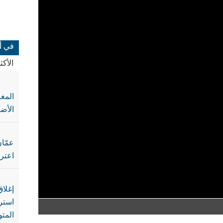
في أ
الأك
المغ
الأضا
عمّان
اعتر
إغلا
استرا
المتو