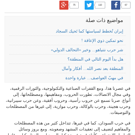
75
110
67
مواضيع ذات صلة
إيران تُخطط لسياستها كما تَحيك السجاد
نحو تمكين ذوي الإعاقة !
شر حرب نتنياهو... وخير «التحالف الدولي»
هل بدأ اليوم التالي في المنطقة؟
المنطقة بعد نصر الله... أفكار وآمال
في مهبّ العواصف... عبارة واحدة
في عصرنا هذا، ومع القفزات الصناعية والتكنولوجية، والثورات الرقمية،
وفي مجال الاتصالات، تطورت الحروب، ومفاهيمها، ومصطلحاتها، إلى
أنواع. صرنا نسمع عن حروب رأسية، وحروب أفقية، وعن حرب سيبرانية،
وحرب هجينة، وحرب بالوكالة، وحرب موازية، إلى غيرها من المصطلحات
والتوصيفات.
في حرب السودان، كما في غيرها، تتداخل كثير من هذه المصطلحات
والمفاهيم لتضيف إلى تعقيدات المشهد وصعوبته. ومع بروز وسائل