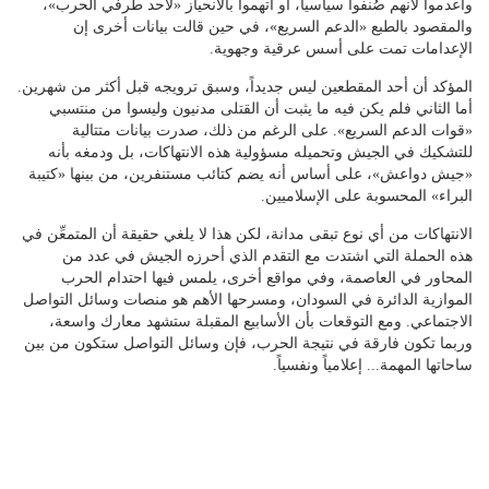
وأُعدموا لأنهم صُنفوا سياسياً، أو اتهموا بالانحياز «لأحد طرفي الحرب»،
والمقصود بالطبع «الدعم السريع»، في حين قالت بيانات أخرى إن
الإعدامات تمت على أسس عرقية وجهوية.
المؤكد أن أحد المقطعين ليس جديداً، وسبق ترويجه قبل أكثر من شهرين.
أما الثاني فلم يكن فيه ما يثبت أن القتلى مدنيون وليسوا من منتسبي
«قوات الدعم السريع». على الرغم من ذلك، صدرت بيانات متتالية
للتشكيك في الجيش وتحميله مسؤولية هذه الانتهاكات، بل ودمغه بأنه
«جيش دواعش»، على أساس أنه يضم كتائب مستنفرين، من بينها «كتيبة
البراء» المحسوبة على الإسلاميين.
الانتهاكات من أي نوع تبقى مدانة، لكن هذا لا يلغي حقيقة أن المتمعِّن في
هذه الحملة التي اشتدت مع التقدم الذي أحرزه الجيش في عدد من
المحاور في العاصمة، وفي مواقع أخرى، يلمس فيها احتدام الحرب
الموازية الدائرة في السودان، ومسرحها الأهم هو منصات وسائل التواصل
الاجتماعي. ومع التوقعات بأن الأسابيع المقبلة ستشهد معارك واسعة،
وربما تكون فارقة في نتيجة الحرب، فإن وسائل التواصل ستكون من بين
ساحاتها المهمة... إعلامياً ونفسياً.