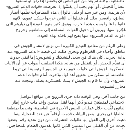
الاحتفالية، وكأنه لم يعد من حق الناس أن يحتفلوا إذا رأوا أو سمعوا
انتصاراً للجيش، أو أنهم يجب أن يغتمُّوا إذا تعرضت «قوات الدعم السريع»
لأي هزيمة. ومن غير سند أو دليل قالوا إن هذه المظاهرات نظَّمها أنصار
السابق، رافضين بذلك أن يتقبلوا أن الناس خرجوا بشكل عفوي، لأنهم
عانوا ما عانوا بسبب هذه الحرب، ويتوق كثير منهم للعودة إلى ديارهم التي
هُجّروا منها، ويرون أن دخول القوات المسلحة إلى مناطقهم وخروج
«قوات الدعم السريع» منها يفتح لهم نافذة لهذه العودة.
وعلى الرغم من مقاطع الفيديو الكثيرة التي توثق لانتشار الجيش في
مناطق وأحياء في الخرطوم وبحري ظلت في قبضة «الدعم السريع» منذ
بداية الحرب، كان هناك مَن سعى للتشكيك والتشويش؛ إما لنفي حدوث
أي تقدُّم للجيش، أو للتقليل من شأنه. هكذا انطلقت أصوات عن أن الآليات
العسكرية للجيش التي حاولت عبور بعض الجسور الرئيسية التي تربط
العاصمة، لم تتمكن من تحقيق أهدافها، ودُحرت أمام «قوات الدعم
السريع»، وأن ما قام به الجيش لا يمتّ للعسكرية بصلة، ونتجت عنه
مجازر لمنسوبيه.
من جانب آخر، وفي الوقت ذاته جرى الترويج في مواقع التواصل
الاجتماعي لمقطعَيْ فيديو ذُكر أنهما لقتل مدنيين وإعدامات خارج إطار
القانون نُفِّذت خلال عمليات الجيش الأخيرة في العاصمة، وتحديداً بمنطقة
الحلفايا في بحري. بعض البيانات قدمت أرقاماً عن عدد للضحايا، بينما
ذهبت أخرى إلى القول إنها طاولت العشرات، من دون تحديد رقم. بعضها
تحدث عن أن القتلى من المدنيين الذين كانوا يقدمون الطعام للمحتاجين،