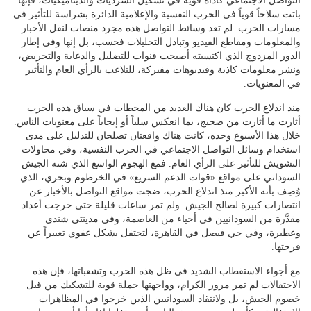
التواصل الاجتماعي كأداة قوية في تشكيل السرديات والديناميكيات، فإنها
باتت سلاحاً قوياً في الحرب النفسية والإعلامية الدائرة بشراسة للتأثير في
مسارات الحرب. لم تعد وسائط التواصل هذه مجرد منصات لنقل الأخبار
والمعلومات ومقاطع الفيديو وتبادل التحليلات فحسب، بل إنها وفي إطار
الدور المزدوج الذي اكتسبته أصبحت قنوات للتضليل والدعاية والتحريض،
ونشر معلومات كاذبة وفيديوهات مفبركة، للتلاعب بالرأي العام والتأثير
في المعنويات.
منذ اندلاع الحرب كان هناك العديد من المحطات في سياق هذه الحرب
أثارت ما أثارت من ضجيج، بما انعكس سلباً أو إيجاباً على معنويات الناس.
خلال هذا الأسبوع وحده، كانت هناك واقعتان تصلحان للتدليل على مدى
استخدام وسائل التواصل الاجتماعي في الحرب النفسية، وفي محاولات
التشويش للتأثير على الرأي العام. فمع الهجوم الواسع الذي شنه الجيش
السوداني على مواقع «قوات الدعم السريع» في الخرطوم وبحري، الذي
وُصِف بأنه الأكبر منذ اندلاع الحرب، ضجت مواقع التواصل بالأخبار عن
انتصارات كبيرة لصالح الجيش. ولم تمر ساعات قليلة حتى خرجت أعداد
مقدَّرة من السودانيين في أحياء من العاصمة، وفي مدينتي شندي
وعطبرة، وفي حي فيصل في القاهرة، لتحتفل بشكل عفوي تعبيراً عن
فرحتها.
مع أجواء الاستقطاب الشديد في ظل هذه الحرب وتشعباتها، فإن هذه
الاحتفالات لم تمر مرور الكرام، وواجهتها حملة قوية للتشكيك من قبل
خصوم الجيش، بل ولانتقاد السودانيين الذين خرجوا في المظاهرات