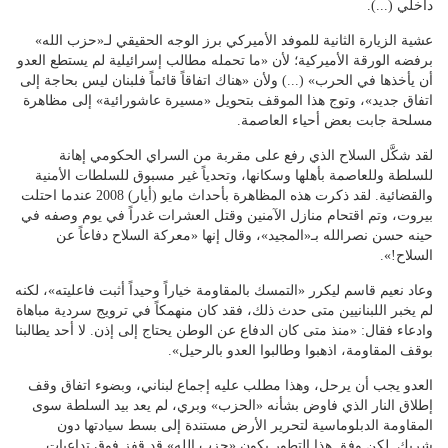
داخلي (...).
عشية الزيارة الثانية للموفد الأميركي برز الوجه الحقيقي لـ«حزب الله»
برفضه الورقة الأميركية؛ لأن «ما تحمله مطالب إسرائيلية لم يستطع العدو
أن يأخذها في الحرب» (...) ولأن «هناك اتفاقاً قائماً فلبنان ليس بحاجة إلى
اتفاق جديد»، وتوج هذا الموقف بتحويل «مسيرة عاشورائية» إلى مظاهرة
مسلحة جابت بعض أحياء العاصمة.
لقد شكَّل السلاح الذي رفع على مقربة من السراي الحكومي إهانة
للسلطة وللعاصمة بأهلها وسكانها، وتحدياً غير مسبوق للسلطات الأمنية
والقضائية. لقد ذكرت هذه المظاهرة بأحداث مايو (أيار) 2008 عندما احتلت
بيروت، وتم اقتحام منازل الآمنين وقتل العشرات غدراً في يوم وصفه في
حينه حسن نصرالله بـ«المجيد»، وقال إنها «معركة السلاح دفاعاً عن
السلاح!».
وعاد نعيم قاسم ليكرر «التمسك بالمقاومة خياراً وحيداً أثبت فاعليته»، لكنه
لم يخبر اللبنانيين متى حدث ذلك، فقد كان منهمكاً في ترويج سردية مباهاة
وادعاء فقال: «منذ متى كان الدفاع عن الوطن يحتاج إلى إذن. لا أحد يطالبنا
بوقف المقاومة، اذهبوا وطالبوا العدو بالرحيل».
العدو يجب أن يرحل، وهذا مطلب عليه إجماع لبناني، وبضوء اتفاق وقف
إطلاق النار الذي فاوض بشأنه «الحزب» وبري، لم يعد بيد السلطة سوى
المقاومة الدبلوماسية لتحرير الأرض مستندة إلى بسط سيادتها دون
شريك. لكن وفق هذا التطور يكون «حزب الله» قد قفز فوق تداعيات