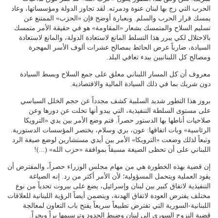
الحرب التي زج بها لبنان عنوة ودمرته. لقد تجاوز الدولة ومؤسساتها، وعاد
يمسك قرار الحرب والسلم. وبعبارة أوضح فإن «الحزب» الممتنع عن
تسليم السلاح والمتمسك بشعار «المقاومة» هو في حقيقة الأمر متمسك
بالاحتلال لكي يبرر هذا التسلط المانع لاستعادة الدولة، والمانع لاستعادة
السيادة، ضارباً عرض الحائط بمصالح عشرات ألوف الأسر المهجرة
ومصالح كل اللبنانيين ببدء تعافي البلد.
معروف أن كل المسار اللبناني معلق على جمع السلاح وبسط السيادة
دون شريك بما في ذلك السيادة المالية والاقتصادية.
بروز هذا التطور شديد السلبية كشف مجدداً عن حجم الخلل السياسي
على مستوى السلطة التنفيذية، التي يبدو أنها تخلت عن دورها وعن
صلاحيات أناطها بها الدستور حصراً. فتم وضع الأمر بين يدي «الترويكا
الرئاسية» وبات اتفاقها: عون، بري وسلام، يختصر المؤسسات الدستورية.
وتبعاً لذلك وضعت «الترويكا» الأمر بين أيدي مستشارين لوضع صيغة الرد
اللبناني على أن تحظى الصيغة مسبقاً بموافقة «حزب الله» (...)!
إن قضية بهذه الخطورة هي من مهام مجلس الوزراء حصراً، والمفترض أن
يقود العملية ويتحمل المسؤولية؛ لأن الأمر أكثر من رد. إنه الصياغة
التنفيذية لاتفاق كبير بين لبنان وإسرائيل، يضع على بيروت تحدياً من نوع
مختلف يفترض العودة لاتفاق الهدنة، ويتضمن أيضاً الرؤية اللبنانية للعلاقات
اللبنانية-السورية التي تفترض تطبيعاً سريعاً يفتح باب التعاون لمعالجة
قضية النزوح السوري إلى لبنان وضبط الحدود وترسيمها براً وبحراً.