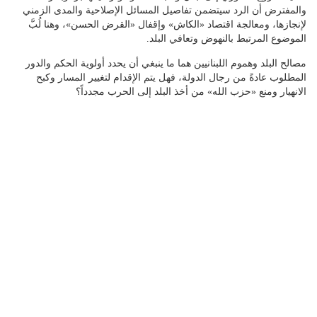
والمفترض أن الرد سيتضمن تفاصيل المسائل الإصلاحية والمدى الزمني
لإنجازها، ومعالجة اقتصاد «الكاش» وإقفال «القرض الحسن»، وهنا لُبَّ
الموضوع المرتبط بالنهوض وتعافي البلد.
مصالح البلد وهموم اللبنانيين هما ما ينبغي أن يحدد أولوية الحكم والدور
المطلوب عادةً من رجال الدولة، فهل يتم الإقدام لتغيير المسار وكبح
الانهيار ومنع «حزب الله» من أخذ البلد إلى الحرب مجدداً؟