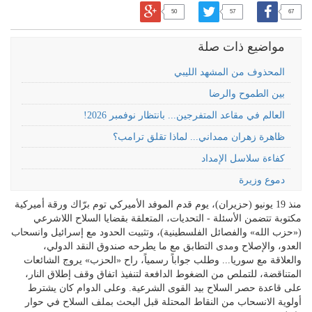
50
57
67
مواضيع ذات صلة
المحذوف من المشهد الليبي
بين الطموح والرضا
العالم في مقاعد المتفرجين... بانتظار نوفمبر 2026!
ظاهرة زهران ممداني... لماذا تقلق ترامب؟
كفاءة سلاسل الإمداد
دموع وزيرة
منذ 19 يونيو (حزيران)، يوم قدم الموفد الأميركي توم برّاك ورقة أميركية
مكتوبة تتضمن الأسئلة - التحديات، المتعلقة بقضايا السلاح اللاشرعي
(«حزب الله» والفصائل الفلسطينية)، وتثبيت الحدود مع إسرائيل وانسحاب
العدو، والإصلاح ومدى التطابق مع ما يطرحه صندوق النقد الدولي،
والعلاقة مع سوريا... وطلب جواباً رسمياً، راح «الحزب» يروج الشائعات
المتناقضة، للتملص من الضغوط الدافعة لتنفيذ اتفاق وقف إطلاق النار،
على قاعدة حصر السلاح بيد القوى الشرعية. وعلى الدوام كان يشترط
أولوية الانسحاب من النقاط المحتلة قبل البحث بملف السلاح في حوار