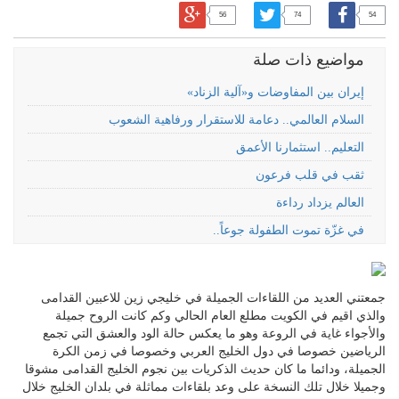
56
74
54
مواضيع ذات صلة
إيران بين المفاوضات و«آلية الزناد»
السلام العالمي.. دعامة للاستقرار ورفاهية الشعوب
التعليم.. استثمارنا الأعمق
ثقب في قلب فرعون
العالم يزداد رداءة
في غزّة تموت الطفولة جوعاً..
جمعتني العديد من اللقاءات الجميلة في خليجي زين للاعبين القدامى
والذي اقيم في الكويت مطلع العام الحالي وكم كانت الروح جميلة
والأجواء غاية في الروعة وهو ما يعكس حالة الود والعشق التي تجمع
الرياضين خصوصا في دول الخليج العربي وخصوصا في زمن الكرة
الجميلة، ودائما ما كان حديث الذكريات بين نجوم الخليج القدامى مشوقا
وجميلا خلال تلك النسخة على وعد بلقاءات مماثلة في بلدان الخليج خلال