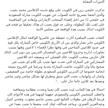
الدورات المقبلة.
تذكرت خليجي زين في الكويت على وقع حديث الإعلامي محمد نجيب
والذي أتحفنا بتصريح جانبه الصواب عن تفويت الكويت مباراة السعودية
في خليجي 12 من اجل إقصاء المنتخب الإماراتي وإبعاده عن المنافسة
على لقب تلك البطولة، وعلى حد قول نجيب ان هناك تحقيقا تم فتحه في
الكويت انذاك بسبب هذه الواقعة في مجلس الامة.
كلمات نجيب المتلفزة أثارت حفيظة من عاصروا الواقعة امثال الإعلامي
الكويتي جابر نصار والذي بين ان الأزرق الكويتي خاض المباراة بكل قوة
في حدود اللاعبين المتاحين في وقتها نظرا لإقصاء 5 لاعبين وقتها بسبب
تجاوزات ادارية وخروج اللاعبين من المعسكر التدريبي من دون اذن، كذلك
قال حارس منتخب الكويت خالد الفضلي انه وبصفته احد اللاعبين
المشاركين في المباراة التي تحدث عنها نجيب بأن كلام اي نجيب غير
صحيح بتاتاً وان الكويت خاضت المباراة بجدية وبرغبةً في الخروج بنتيجة
ايجابية خصوصا ان الديربي الكويتي السعودي بطولة خاصة بين الشقيقين،
واشار ان واتهامات نجيب التي سبق وتطرق لها بشكل مباشر وغير مباشر
ويعيدها بعد ثلاثين عاما تدل على….!
اجمالا في هذا الجانب ليت نجيب كان نجيبا وتحدث بعقلانية وشفافية
واعطى المنتخبين الكويتي والسعودي حقهما كونهما في هذه الأعوام كان
فرسا الرهان في بطولات الخليج فمن ينسى جاسم يعقوب، وفتحي كميل،
وعبدالعزيز العنبري، وماجد عبدالله، ليتك كنت متصفا يا نجيب بعيدا عن