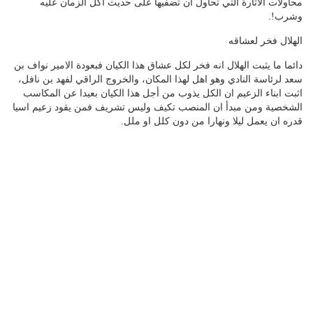
محاولات الاثارة التي تحاول ان تضفيها على حديث اكل الزمان عليه
وشرب!.
الهلال فخر لعشاقه
دائما ما يثبت الهلال انه فخر لكل عشاق هذا الكيان فبعودة الامير نواف بن
سعد لرئاسة النادي وهو اهل لهذا المكان، والخروج الراقي لفهد بن نافل،
اثبت ابناء الزعيم ان الكل يذوب من أجل هذا الكيان بعيدا عن المكاسب
الشخصية ومن مبدأ ان المنصب تكيف وليس تشريف فمن يقود زعيم اسيا
قدره ان يعمل ليلا ونهارا من دون كلل او ملل.