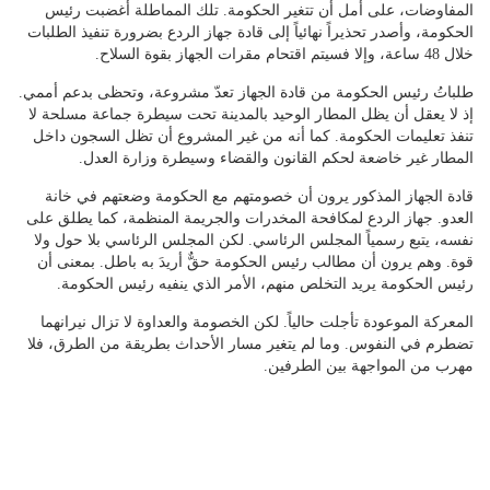
المفاوضات، على أمل أن تتغير الحكومة. تلك المماطلة أغضبت رئيس
الحكومة، وأصدر تحذيراً نهائياً إلى قادة جهاز الردع بضرورة تنفيذ الطلبات
خلال 48 ساعة، وإلا فسيتم اقتحام مقرات الجهاز بقوة السلاح.
طلباتُ رئيس الحكومة من قادة الجهاز تعدّ مشروعة، وتحظى بدعم أممي.
إذ لا يعقل أن يظل المطار الوحيد بالمدينة تحت سيطرة جماعة مسلحة لا
تنفذ تعليمات الحكومة. كما أنه من غير المشروع أن تظل السجون داخل
المطار غير خاضعة لحكم القانون والقضاء وسيطرة وزارة العدل.
قادة الجهاز المذكور يرون أن خصومتهم مع الحكومة وضعتهم في خانة
العدو. جهاز الردع لمكافحة المخدرات والجريمة المنظمة، كما يطلق على
نفسه، يتبع رسمياً المجلس الرئاسي. لكن المجلس الرئاسي بلا حول ولا
قوة. وهم يرون أن مطالب رئيس الحكومة حقٌّ أريدَ به باطل. بمعنى أن
رئيس الحكومة يريد التخلص منهم، الأمر الذي ينفيه رئيس الحكومة.
المعركة الموعودة تأجلت حالياً. لكن الخصومة والعداوة لا تزال نيرانهما
تضطرم في النفوس. وما لم يتغير مسار الأحداث بطريقة من الطرق، فلا
مهرب من المواجهة بين الطرفين.