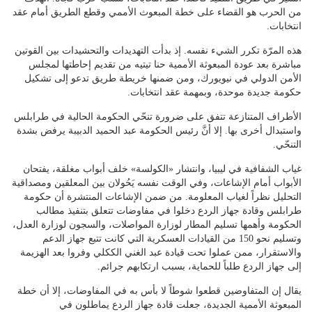
من الحرب هو القضاء على خطة المبعوث الأممي وقطع الطريق أمام عقد
انتخابات.
هذه المرّة تكرر الشيء نفسه. إذ بدأت التهديدات والتحشيدات بين القوتين
مباشرة بعد عودة المبعوثة الأممية حنا تيتيه من تقديم إحاطتها لمجلس
الأمن الدولي في نيويورك، ومن ضمنها خريطة طريق تدعو إلى تشكيل
حكومة جديدة موحدة، وبمهمة عقد انتخابات.
الأطراف المتنازعة تتفق على ضرورة تنحّي الحكومة الحالية في طرابلس
واستبدال أخرى بها. إلا أنَّ رئيس الحكومة عبد الحميد الدبيبة يرفض بشدة
التنحّي.
غياب الشفافية في ليبيا، وانتشار «الكولسة» خلف أبواب مغلقة، يفتحان
الأبواب أمام الإشاعات، وفي الوقت نفسه يَحُولان بين المعلقين ومصداقية
التحليل نظراً لغياب المعلومة. من ضمن الإشاعات المنتشرة أن حكومة
طرابلس وقادة جهاز الردع دخلوا في مفاوضات تتعلق بتنفيذ مطالب
الحكومة وأهمها تسليم المطار لوزارة المواصلات، والسجون لوزارة العدل،
وتسليم نحو 150 من القيادات العسكرية التي كانت تتبع جهاز الدعم
والاستقرار، ممن عملوا تحت قيادة عبد الغني الككلي وفروا بعد الهزيمة
إلى جهاز الردع طلباً للحماية، بسبب ارتكابهم جرائم.
يقال إن المتفاوضين قطعوا شوطاً لا بأس به في المفاوضات، إلا أن خطة
المبعوثة الأممية الجديدة، جعلت قادة جهاز الردع يماطلون في