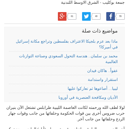
جمعة بوكليب - الشرق الاوسط اللندنية
61
49
55
مواضيع ذات صلة
ماذا بعد عزم بلجيكا الاعتراف بفلسطين وتراجع مكانة إسرائيل
في أميركا؟
محمد بن سلمان.. هندسة التحول السعودي وصناعة التوازنات
العالمية
عفواً.. هاكان فيدان
استقرار واستدامة
ليبيا... أضاعوها ثم تعاركوا عليها
الأديان ومكافحة العنصرية في أوروبا
لولا لطف الله ورحمته لكانت العاصمة الليبية طرابلس تشتعل الآن بنيران
حرب ضروس أخرى بين قوات الحكومة وحلفائها من جانب وقوات جهاز
الردع وحلفائها من جانب آخر.