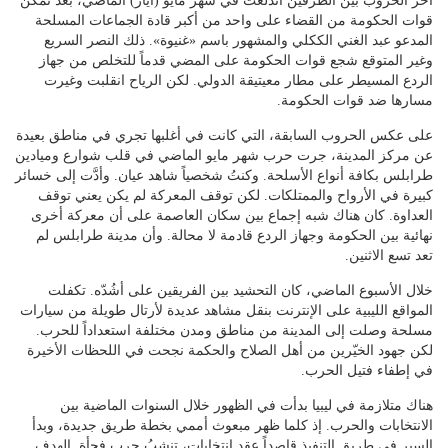
آخر الحروب بين الطرفين اندلعت في شهر مايو (أيار) الماضي، بعد تمكن
قوات الحكومة من القضاء على واحد من أكبر قادة الجماعات المسلحة
المدعو عبد الغني الككلي والمشهور باسم «غنيوة». ذلك النصر السريع
وغير المتوقع شجع قوات الحكومة على المضي قدماً للتخلص من جهاز
الردع المسيطر على مطار معيتيقة الدولي. لكن الرياح انقلبت وغيرت
مسارها ضد قوات الحكومة.
على عكس الحروب السابقة، التي كانت في أغلبها تجري في مناطق بعيدة
عن مركز المدينة، جرت حرب شهر مايو الماضي في قلب شوارع وميادين
طرابلس بكافة أنواع الأسلحة. وكنتُ شخصياً شاهد عيان. وأدَّت إلى خسائر
كبيرة في الأرواح والممتلكات. لكن توقف المعركة لم يكن يعني توقف
العداوة. كان هناك شبه إجماع بين سكان العاصمة على أن معركة أخرى
نهائية بين الحكومة وجهاز الردع قادمة لا محالة. وأن مدينة طرابلس لم
تعد تسع الاثنين.
خلال الأسبوع الماضي، كان التحشيد بين الفريقين على أشُدّه. تكفلت
المواقع الليبية على الإنترنت بنقل مشاهد عديدة لأرتال طويلة من سيارات
مسلحة وصلت إلى المدينة من مناطق ومدن مختلفة استعداداً للحرب.
لكن جهود الخيّرين من أهل الصلاح والحكمة نجحت في اللحظات الأخيرة
في إطفاء فتيل الحرب.
هناك متلازمة في ليبيا بدأت في الظهور خلال السنوات الماضية بين
الانتخابات والحرب. إذ كلما ظهر مبعوث أممي بخطة طريق جديدة، وبدأ
السير في طريق التنفيذ قاصداً عقد انتخابات، تنشبُ حرب فجأة. الهدف