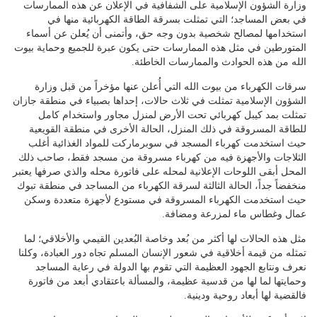
وزارة الشؤون الإسلامية على الشفافية في الإعلان عن هذه الممارسات
في بعض المساجد؛ التي تمثلت بسرقة الطاقة الكهربائية منها في
استخدامها لمصالح شخصية بدون وجه حق، وأتمنى أن يُعلن عن أسماء
المتورطين في مثل هذه الممارسات حتى يكون عبرة للجميع وحماية بيوت
الله من هذه الحوادث والممارسات الخاطئة.
سرقات الكهرباء من بيوت الله التي أُعلن عنها مؤخراً من قبل وزارة
الشؤون الإسلامية تمثلت في ثلاث حالات، إحداها بصبياء في منطقة جازان
تمثلت بمد كيبل كهربائي تحت الأرض لمنزل مجاور واستخدام كامل
للطاقة المسروقة في ذلك المنزل، الحالة الأخرى في منطقة القويعية
حيث استخدمت كهرباء المسجد في سوبرماركت للمواد الغذائية أغلب
الثلاجات والأجهزة فيه من كهرباء مسروقة من مسجد فقط، صاحب ذلك
المحل أبقى اللوحات الإعلانية لمحله على فاتورة محله والذي صرفها يعتبر
منخفضاً جداً، الحالة الثالثة لسرقة الكهرباء من المساجد في منطقة تبوك
حيث استخدمت الكهرباء المسروقة في مستودع لأجهزة متعددة وسكن
عمال وغطاس ماء لمزرعة ومضافة.
مثل هذه الحالات لها أكثر من بُعد وخاصة البُعدين القيمي والأخلاقي؛ لما
تمثله من قيمة أخلاقية في شعور الإنسان المسلم تجاه دور العبادة، وكلنا
نعرف ونتابع الجهود العظيمة التي تقوم بها الدولة في رعاية المساجد
وحمايتها لما لها من قدسية عظيمة، والمسألة باعتقادي أبعد من فاتورة
فالقضية لها أبعاد روحية ودينية.