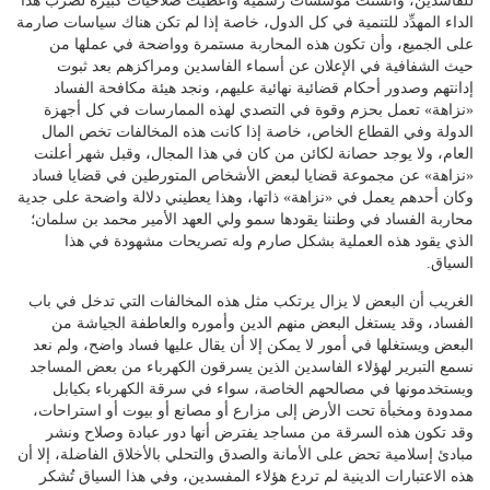
للفاسدين، وأنشئت مؤسسات رسمية وأعطيت صلاحيات كبيرة لضرب هذا
الداء المهدِّد للتنمية في كل الدول، خاصة إذا لم تكن هناك سياسات صارمة
على الجميع، وأن تكون هذه المحاربة مستمرة وواضحة في عملها من
حيث الشفافية في الإعلان عن أسماء الفاسدين ومراكزهم بعد ثبوت
إدانتهم وصدور أحكام قضائية نهائية عليهم، ونجد هيئة مكافحة الفساد
«نزاهة» تعمل بحزم وقوة في التصدي لهذه الممارسات في كل أجهزة
الدولة وفي القطاع الخاص، خاصة إذا كانت هذه المخالفات تخص المال
العام، ولا يوجد حصانة لكائن من كان في هذا المجال، وقبل شهر أعلنت
«نزاهة» عن مجموعة قضايا لبعض الأشخاص المتورطين في قضايا فساد
وكان أحدهم يعمل في «نزاهة» ذاتها، وهذا يعطيني دلالة واضحة على جدية
محاربة الفساد في وطننا يقودها سمو ولي العهد الأمير محمد بن سلمان؛
الذي يقود هذه العملية بشكل صارم وله تصريحات مشهودة في هذا
السياق.
الغريب أن البعض لا يزال يرتكب مثل هذه المخالفات التي تدخل في باب
الفساد، وقد يستغل البعض منهم الدين وأموره والعاطفة الجياشة من
البعض ويستغلها في أمور لا يمكن إلا أن يقال عليها فساد واضح، ولم نعد
نسمع التبرير لهؤلاء الفاسدين الذين يسرقون الكهرباء من بعض المساجد
ويستخدمونها في مصالحهم الخاصة، سواء في سرقة الكهرباء بكيابل
ممدودة ومخبأة تحت الأرض إلى مزارع أو مصانع أو بيوت أو استراحات،
وقد تكون هذه السرقة من مساجد يفترض أنها دور عبادة وصلاح ونشر
مبادئ إسلامية تحض على الأمانة والصدق والتحلي بالأخلاق الفاضلة، إلا أن
هذه الاعتبارات الدينية لم تردع هؤلاء المفسدين، وفي هذا السياق تُشكر