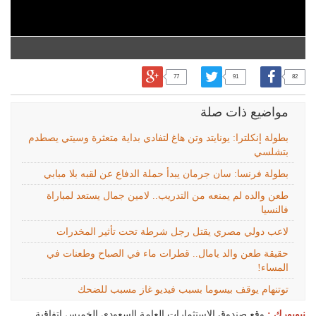
77
91
82
مواضيع ذات صلة
بطولة إنكلترا: يونايتد وتن هاغ لتفادي بداية متعثرة وسيتي يصطدم
بتشلسي
بطولة فرنسا: سان جرمان يبدأ حملة الدفاع عن لقبه بلا مبابي
طعن والده لم يمنعه من التدريب.. لامين جمال يستعد لمباراة
فالنسيا
لاعب دولي مصري يقتل رجل شرطة تحت تأثير المخدرات
حقيقة طعن والد يامال.. قطرات ماء في الصباح وطعنات في
المساء!
توتنهام يوقف بيسوما بسبب فيديو غاز مسبب للضحك
نيويورك :
وقع صندوق الاستثمارات العامة السعودي الخميس اتفاقية