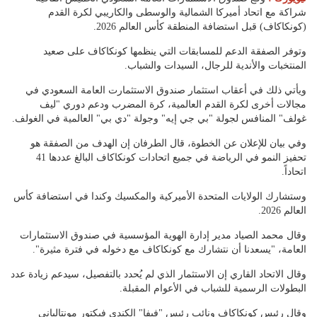
شراكة مع اتحاد أميركا الشمالية والوسطى والكاريبي لكرة القدم
(كونكاكاف) قبل استضافة المنطقة كأس العالم 2026.
وتوفر الصفقة الدعم للمسابقات التي ينظمها كونكاكاف على صعيد
المنتخبات والأندية للرجال، السيدات والشباب.
ويأتي ذلك في أعقاب استثمار صندوق الاستثمارت العامة السعودي في
مجالات أخرى لكرة القدم العالمية، كرة المضرب ودعم دوري "ليف
غولف" المنافس لجولة "بي جي إيه" وجولة "دي بي" العالمية في الغولف.
وفي بيان للإعلان عن الخطوة، قال الطرفان إن الهدف من الصفقة هو
تحفيز النمو في الرياضة في جميع اتحادات كونكاكاف البالغ عددها 41
اتحاداً.
وستشارك الولايات المتحدة الأميركية والمكسيك وكندا في استضافة كأس
العالم 2026.
وقال محمد الصياد مدير إدارة الهوية المؤسسية في صندوق الاستثمارات
العامة، "يسعدنا أن نتشارك مع كونكاكاف مع دخوله في فترة مثيرة".
وقال الاتحاد القاري إن الاستثمار الذي لم يُحدد بالتفصيل، سيدعم زيادة عدد
البطولات الرسمية للشباب في الأعوام المقبلة.
وقال رئيس كونكاكاف ونائب رئيس "فيفا" الكندي فيكتور مونتالياني