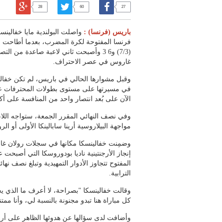
28
60
27
باريس (فرنسا) :
واصلت البولندية مايا خفالين
(7/3) و6 3 وأصبحت ثاني لاعبة صاعدة من 
غاروس في عصر الاحتراف.
وقبل مشوارها الحالي في باريس، لم تكن خفا
في مسيرتها على مستوى بطولات المحترفات على 
الآن على بُعد انتصار واحد من المنافسة على أك
مواجهة البيلاروسية أرينا سابالينكا الأولى أو الروسي
وضمِنت خفالينسكا مكانها في سجلات رولان غا
المفتوح تتجاوز الأدوار التمهيدية وتبلغ نصف نه
الترابية.
وقالت خفالينسكا "بصراحة، لا أعرف ما الذي ي
كل مباراة هنا تبدو مجنونة بالنسبة لي، وأنا ممتن
وأضافت لدى سؤالها عن هدوئها الظاهر على أر