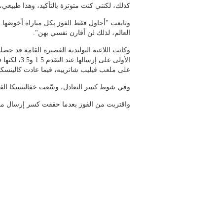
كذلك، لكنني كنت متوترة بالتأكيد، وهذا طبيعي، 
وتابعت "أحاول فقط الفوز بكل مباراة أخوضها.
العالم، لذلك لن أقارن نفسي بهن".
وكانت اللاعبة البولندية القصيرة القامة قد 
الأولى على إرس
على ملعب فيليب شاترييه، فيما عادت كالينسكايا بق
وفي شوط كسر التعادل، وسّعت خفالينسكا الفارق إلى 6 3 قبل أن تحسم المج
واقتربت من الفوز بعدما حققت كسر إرسال مزدوج جديد لتتقدم 4 