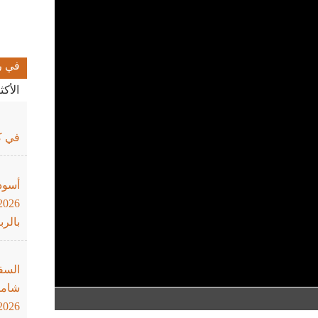
في ر
الأك
في كأ
أسود
بالرب
السف
شاملة
2026"