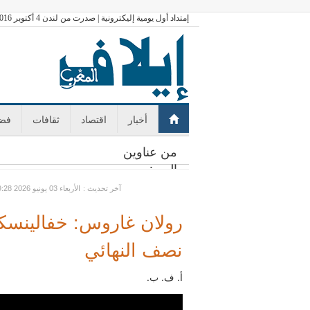
إمتداد أول يومية إليكترونية | صدرت من لندن 4 أكتوبر 2016
أخبار
اقتصاد
ثقافات
فضا
من عناوين
اليوم:
: آخر تحديث
GMT الأربعاء 03 يونيو 2026 19:28
رولان غاروس: خفالينسكا
نصف النهائي
أ. ف. ب.