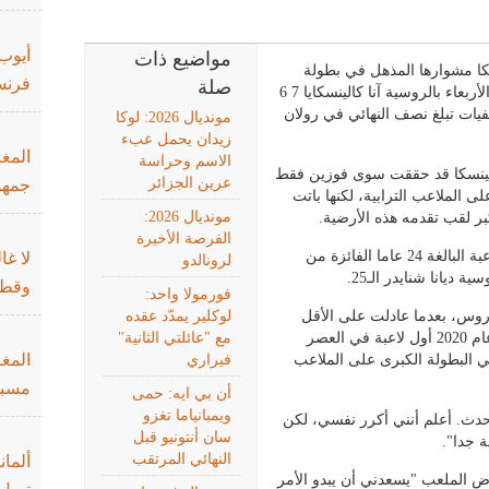
أيوب
مواضيع ذات
سكا مشوارها المذهل في بطولة
فرنس
صلة
فرنسا المفتوحة لكرة المضرب، بعدما أطاحت الأربعاء بالروسية آنا كالينسكايا 7 6
التصفيات تبلغ نصف النهائي في رولان
مونديال 2026: لوكا
زيدان يحمل عبء
المغر
الاسم وحراسة
لينسكا قد حققت سوى فوزين فقط
عرين الجزائر
جمهو
الملاعب الترابية، لكنها باتت
مونديال 2026:
بر لقب تقدمه هذه الأرضية.
الفرصة الأخيرة
وفي نصف النهائي المقرر الجمعة، ستواجه اللاعبة البالغة 24 عاما الفائزة من
لا غا
لرونالدو
ة ديانا شنايدر الـ25.
وقطر
فورمولا واحد:
روس، بعدما عادلت على الأقل
لوكلير يمدّد عقده
إنجاز الأرجنتينية ناديا بودوروسكا التي أصبحت عام 2020 أول لاعبة في العصر
مع "عائلتي الثانية"
المغ
ائي البطولة الكبرى على الملاعب
فيراري
مسبو
أن بي ايه: حمى
ويمبانياما تغزو
حدث. أعلم أنني أكرر نفسي، لكن
سان أنتونيو قبل
ة جدا".
النهائي المرتقب
ألمان
ض الملعب "يسعدني أن يبدو الأمر