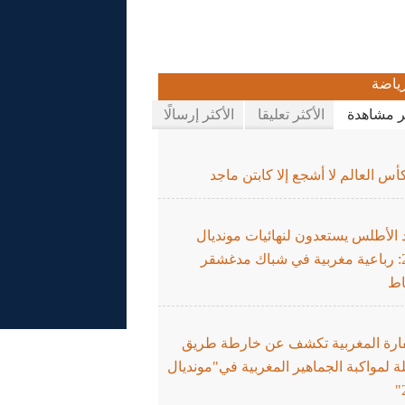
ياضة
ثر مشاهدة
الأكثر تعليقا
الأكثر إرسالًا
س العالم لا أشجع إلا كابتن ماجد
 الأطلس يستعدون لنهائيات مونديال
2026: رباعية مغربية في شباك مدغشقر
اط
ارة المغربية تكشف عن خارطة طريق
 لمواكبة الجماهير المغربية في"مونديال