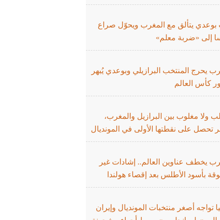
 بوعدي يتألق مع المغرب ويحوّل صراع
ا إلى «ضربة معلم»
ب يحرج المنتخب البرازيلي وبوعدي يُبهر
ر كأس العالم
لب ولا مغلوب بين البرازيل والمغرب،
 تحصل على نقطتها الأولى في المونديال
رب يخطف عناوين العالم.. إشادات غير
قة بأسود الأطلس بعد إقصاء هولندا
يا تواجه أصغر منتخبات المونديال وإيران