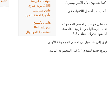
تصل 
مونديال فرنسا
كما تعلمون، لأن الأمر يهمني".
1998: نوبة صرع،
طبق سياسي
 ألعب ضد أفضل اللاعبات في
وأخيرا لحظة المجد
هايتي تكتسح
حصلت على فرصتين لحسم المجموعة
نيوزيلندا 4-0
الها عند التقدم 5 1 و5 3، لكنها فقدت إرسالها في ظروف عاصفة
استعدادا للمونديال
وة لتدرك التعادل 5 5.
موعة الأولى.
1 في المجموعة الثانية.